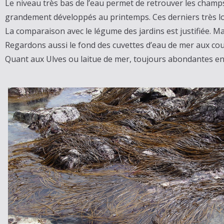
Le niveau très bas de l’eau permet de retrouver les champ
grandement développés au printemps. Ces derniers très longs
La comparaison avec le légume des jardins est justifiée. M
Regardons aussi le fond des cuvettes d’eau de mer aux cou
Quant aux Ulves ou laitue de mer, toujours abondantes en