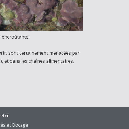
 encroûtante
uvrir, sont certainement menacées par
), et dans les chaînes alimentaires,
cter
res et Bocage