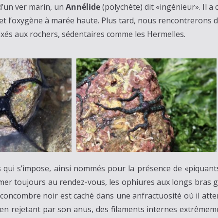
 d’un ver marin, un
Annélide
(polychète) dit «ingénieur». Il a 
 et l’oxygène à marée haute. Plus tard, nous rencontrerons d
 fixés aux rochers, sédentaires comme les Hermelles.
s
qui s’impose, ainsi nommés pour la présence de «piquants
 mer toujours au rendez-vous, les ophiures aux longs bras gr
long concombre noir est caché dans une anfractuosité où il at
r en rejetant par son anus, des filaments internes extrême