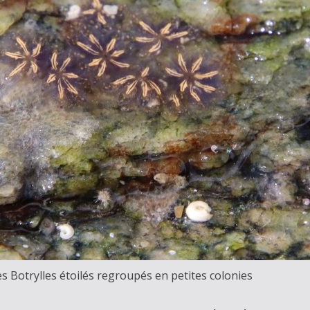
s Botrylles étoilés regroupés en petites colonies