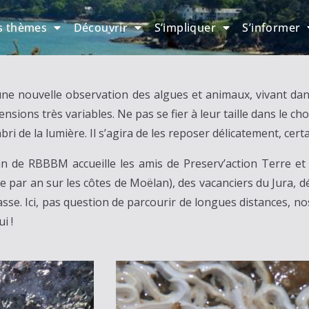
s thèmes
Découvrir
S’impliquer
S’informer
 nouvelle observation des algues et animaux, vivant dans 
imensions très variables. Ne pas se fier à leur taille dans le c
abri de la lumière. Il s’agira de les reposer délicatement, cer
an de RBBBM accueille les amis de Preserv’action Terre et 
e par an sur les côtes de Moëlan), des vacanciers du Jura, d
sse. Ici, pas question de parcourir de longues distances, no
i !