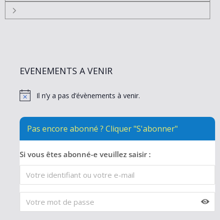
EVENEMENTS A VENIR
Il n’y a pas d’évènements à venir.
N
o
t
i
Pas encore abonné ? Cliquer "S'abonner"
c
e
Si vous êtes abonné-e veuillez saisir :