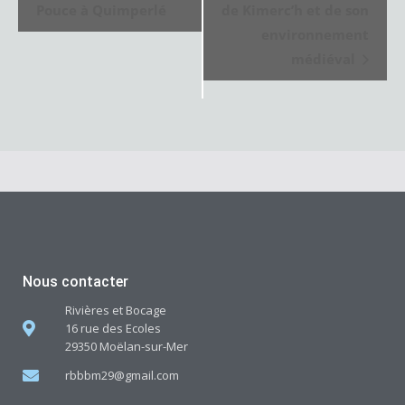
a
Pouce à Quimperlé
de Kimerc’h et de son
v
environnement
médiéval
i
g
a
t
i
o
n
É
Nous contacter
v
Rivières et Bocage
è
16 rue des Ecoles
29350 Moëlan-sur-Mer
n
rbbbm29@gmail.com
e