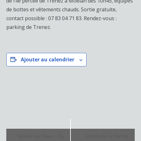
de l’île percée de Trenez à Moëlan dès 10h45, équipés
de bottes et vêtements chauds. Sortie gratuite,
contact possible : 07 83 04 71 83. Rendez-vous :
parking de Trenez.
Ajouter au calendrier
N
Soirée sur l’eau – Ty
Visite de la ferme