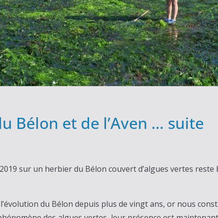
du Bélon et de l’Aven … suite
n 2019 sur un herbier du Bélon couvert d’algues vertes reste
 l’évolution du Bélon depuis plus de vingt ans, or nous const
phénomène des algues vertes, leur présence est maintenant 