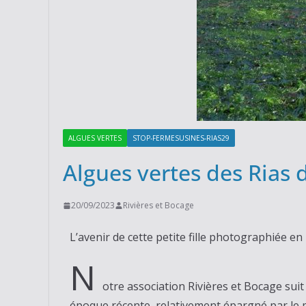
ALGUES VERTES
STOP-FERMESUSINES-RIAS29
Algues vertes des Rias 
20/09/2023
Rivières et Bocage
L’avenir de cette petite fille photographiée e
N
otre association Rivières et Bocage suit
époque récente, relativement épargné par le 