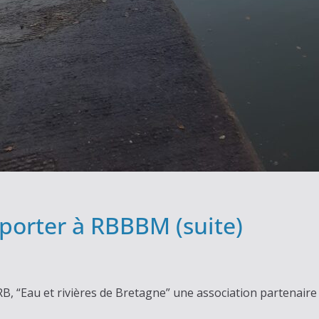
pporter à RBBBM (suite)
, “Eau et rivières de Bretagne” une association partenaire