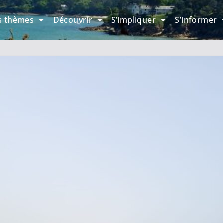
s thèmes
Découvrir
S’impliquer
S’informer