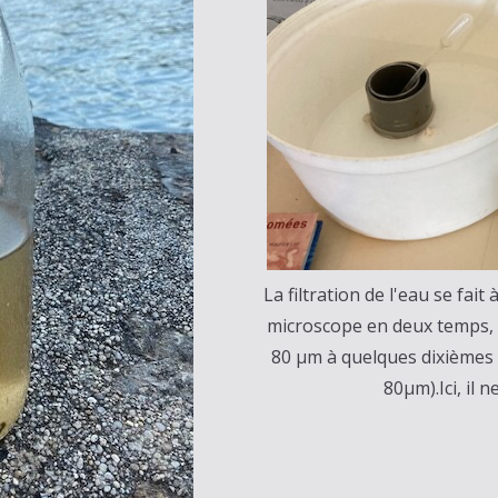
La filtration de l'eau se fai
microscope en deux temps, c
80 µm à quelques dixièmes d
80µm).Ici, il 