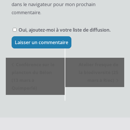
dans le navigateur pour mon prochain
commentaire.
Oui, ajoutez-moi à votre liste de diffusion.
N
Conférence sur le
Atelier fresque de
a
plancton du Bélon
la biodiversité (25
v
(13 mars à
mars à Riec)
Quimperlé)
i
g
a
t
i