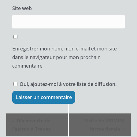
Site web
Enregistrer mon nom, mon e-mail et mon site
dans le navigateur pour mon prochain
commentaire.
Oui, ajoutez-moi à votre liste de diffusion.
N
Découverte de
Visite de MOMISA
a
l’estran à Trenez
ferme florale