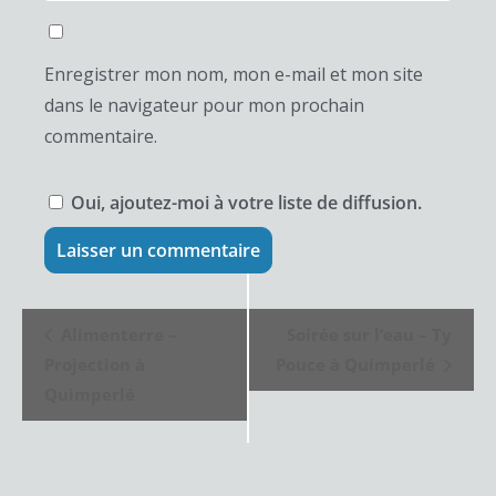
Enregistrer mon nom, mon e-mail et mon site
dans le navigateur pour mon prochain
commentaire.
Oui, ajoutez-moi à votre liste de diffusion.
N
Alimenterre –
Soirée sur l’eau – Ty
a
Projection à
Pouce à Quimperlé
v
Quimperlé
i
g