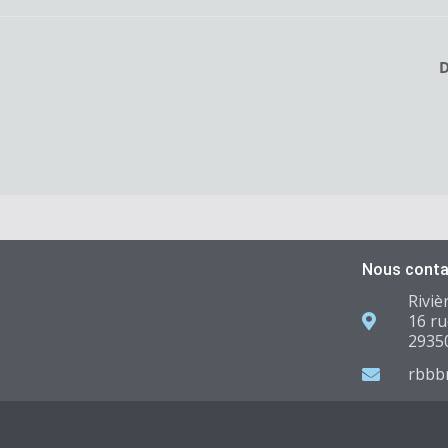
D
Nous conta
Riviè
16 ru
2935
rbbb