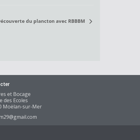
écouverte du plancton avec RBBBM
cter
res et Bocage
e des Ecoles
0 Moëlan-sur-Mer
m29@gmail.com