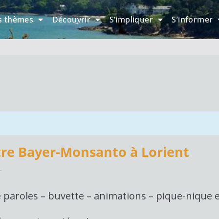
s thèmes
Découvrir
S’impliquer
S’informer
re Bayer-Monsanto à Lorient
T
 de paroles – buvette – animations – pique-niqu