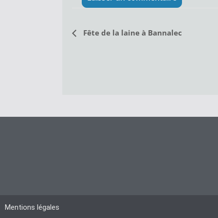
N
Fête de la laine à Bannalec
a
v
i
g
a
t
i
o
n
É
v
Mentions légales
è