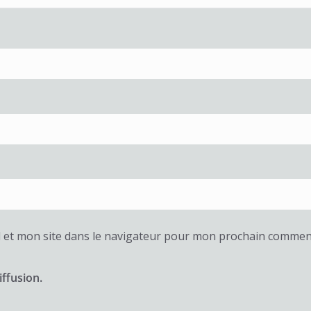
 et mon site dans le navigateur pour mon prochain commen
iffusion.