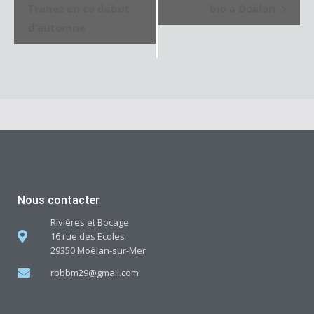
a
Trenez en ce début
bio à Doëlan
v
d’automne
i
g
a
t
i
o
n
Nous contacter
É
Rivières et Bocage
v
16 rue des Ecoles
è
29350 Moëlan-sur-Mer
n
rbbbm29@gmail.com
e