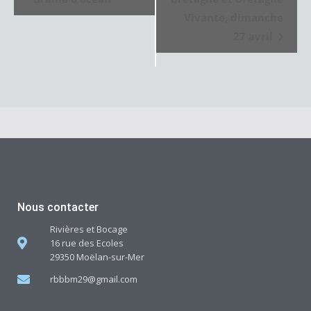
Vivante, dimanche
i
27 avril
g
a
t
i
o
n
É
v
Nous contacter
è
Rivières et Bocage
n
16 rue des Ecoles
29350 Moëlan-sur-Mer
e
rbbbm29@gmail.com
m
e