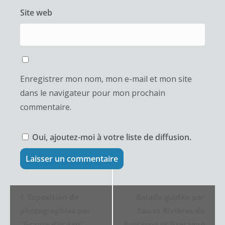
Site web
Enregistrer mon nom, mon e-mail et mon site
dans le navigateur pour mon prochain
commentaire.
Oui, ajoutez-moi à votre liste de diffusion.
N
Exposition de
Balade guidée par
a
photographies par
Eau et Rivières de
v
“Graine d’océan”
Bretagne et Bretagne