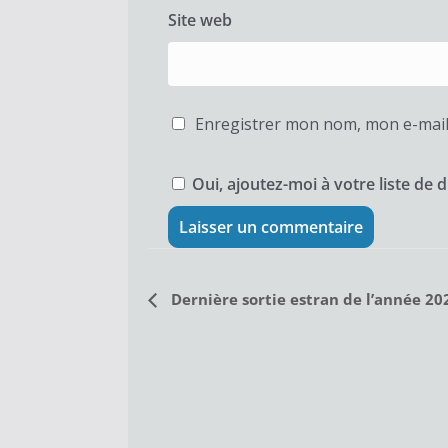
Site web
Enregistrer mon nom, mon e-mail
Oui, ajoutez-moi à votre liste de d
N
Dernière sortie estran de l’année 
a
v
i
g