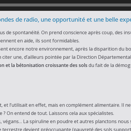
ondes de radio, une opportunité et une belle exp
 plus de spontanéité. On prend conscience après coup, des insu
ennent en aide, ils sont formidables.
lisent encore notre environnement, après la disparition du bo
en citer une, d’ailleurs pointée par la Direction Départementa
tion et la bétonisation croissante des sols
du fait de la démog
, et l’utilisait en effet, mais en complément alimentaire. Il 
ne ? On entend de tout. Laissons cela aux spécialistes.
, végans… La spiruline en poudre et autres planctons nous ser
ne terrestre devient préoccupante (pauvreté des sols supporta