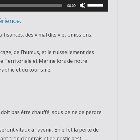
Utilisez
00:00
les
érience.
flèches
haut/bas
ffisances, des « mal dits » et omissions,
pour
augmenter
cage, de l’humus, et le ruissellement des
ou
le Territoriale et Marine lors de notre
diminuer
raphie et du tourisme.
le
volume.
ne doit pas être chauffé, sous peine de perdre
ont vitaux à l’avenir. En effet la perte de
nt trop d’engrais et de pesticides).