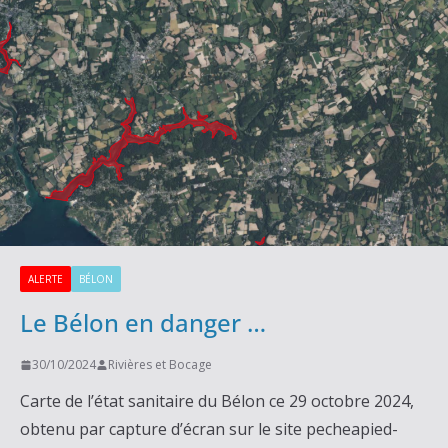
ALERTE
BÉLON
Le Bélon en danger …
30/10/2024
Rivières et Bocage
Carte de l’état sanitaire du Bélon ce 29 octobre 2024,
obtenu par capture d’écran sur le site pecheapied-